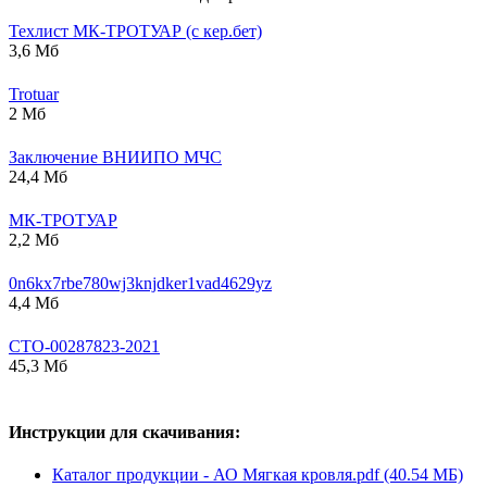
Техлист МК-ТРОТУАР (с кер.бет)
3,6 Мб
Trotuar
2 Мб
Заключение ВНИИПО МЧС
24,4 Мб
МК-ТРОТУАР
2,2 Мб
0n6kx7rbe780wj3knjdker1vad4629yz
4,4 Мб
СТО-00287823-2021
45,3 Мб
Инструкции для скачивания:
Каталог продукции - АО Мягкая кровля.pdf (40.54 МБ)