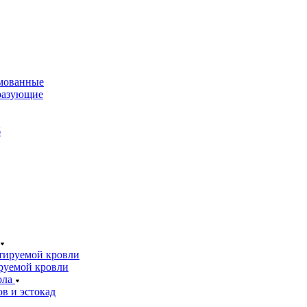
мованные
разующие
б
тируемой кровли
руемой кровли
ола
в и эстокад