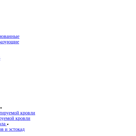
мованные
разующие
б
тируемой кровли
руемой кровли
ола
в и эстокад