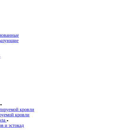
мованные
разующие
б
тируемой кровли
руемой кровли
ола
в и эстокад