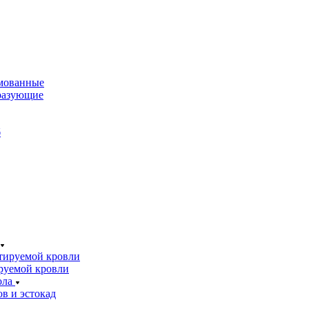
мованные
разующие
б
тируемой кровли
руемой кровли
ола
в и эстокад